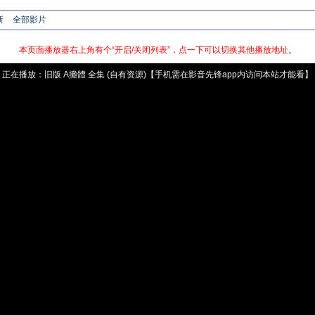
新
全部影片
本页面播放器右上角有个“开启/关闭列表”，点一下可以切换其他播放地址。
正在播放：
旧版
A攤體 全集 (自有资源)【手机需在影音先锋app内访问本站才能看】