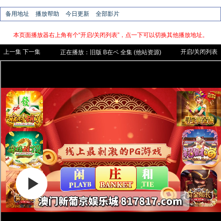
备用地址
播放帮助
今日更新
全部影片
本页面播放器右上角有个“开启/关闭列表”，点一下可以切换其他播放地址。
上一集
下一集
开启/关闭列表
正在播放：
旧版
B在ベ 全集 (他站资源)
【云播，所有浏览器都可直接看】