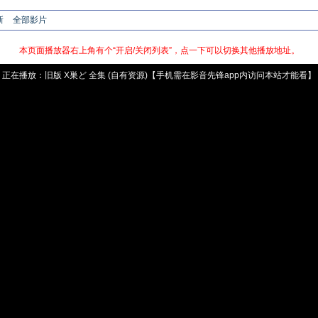
新
全部影片
本页面播放器右上角有个“开启/关闭列表”，点一下可以切换其他播放地址。
正在播放：
旧版
X巣ど 全集 (自有资源)【手机需在影音先锋app内访问本站才能看】