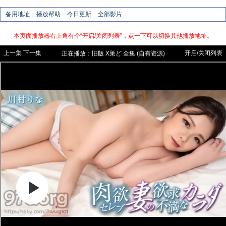
备用地址
播放帮助
今日更新
全部影片
本页面播放器右上角有个“开启/关闭列表”，点一下可以切换其他播放地址。
上一集
下一集
开启/关闭列表
正在播放：
旧版
X巣ど 全集 (自有资源)
【云播，所有浏览器都可直接看】