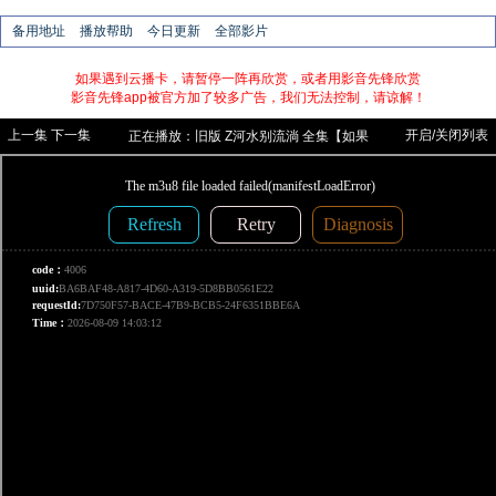
备用地址
播放帮助
今日更新
全部影片
如果遇到云播卡，请暂停一阵再欣赏，或者用影音先锋欣赏
影音先锋app被官方加了较多广告，我们无法控制，请谅解！
上一集
下一集
开启/关闭列表
正在播放：
旧版
Z河水别流淌 全集【如果
地址被拦截，请换个浏览器或者换个地址
访问】