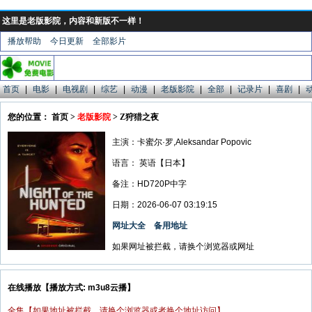
这里是老版影院，内容和新版不一样！
播放帮助
今日更新
全部影片
首页
|
电影
|
电视剧
|
综艺
|
动漫
|
老版影院
|
全部
|
记录片
|
喜剧
|
您的位置： 首页 >
老版影院
> Z狩猎之夜
主演：卡蜜尔·罗,Aleksandar Popovic
语言：
英语【日本】
备注：HD720P中字
日期：2026-06-07 03:19:15
网址大全
备用地址
如果网址被拦截，请换个浏览器或网址
在线播放【播放方式: m3u8云播】
全集【如果地址被拦截，请换个浏览器或者换个地址访问】