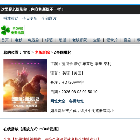
这里是老版影院，内容和新版不一样！
播放帮助
今日更新
全部影片
首页
|
电影
|
电视剧
|
综艺
|
动漫
|
老版影院
|
全部
|
记录片
|
喜剧
|
您的位置： 首页 >
老版影院
> Z帝国崛起
主演：丽贝卡·豪尔,布莱恩·泰里·亨利
语言：
英语【美国】
备注：HD720P中字
日期：2026-08-03 01:50:10
网址大全
备用地址
如果网址被拦截，请换个浏览器或网址
在线播放【播放方式: m3u8云播】
全集【如果地址被拦截，请换个浏览器或者换个地址访问】