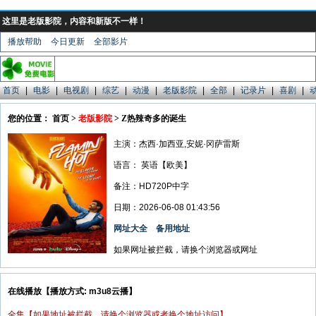
这里是老版影院，内容和新版不一样！
播放帮助
今日更新
全部影片
首页
|
电影
|
电视剧
|
综艺
|
动漫
|
老版影院
|
全部
|
记录片
|
喜剧
|
您的位置： 首页 >
老版影院
> Z热辣奇多的诞生
主演：杰西·加西亚,安妮·冈萨雷斯
语言：
英语【欧美】
备注：HD720P中字
日期：2026-06-08 01:43:56
网址大全
备用地址
如果网址被拦截，请换个浏览器或网址
在线播放【播放方式: m3u8云播】
全集【如果地址被拦截，请换个浏览器或者换个地址访问】