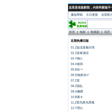
这里是老版影院，内容和新版不
播放帮助
今日更新
全部影
首页
|
电影
|
电视剧
|
综艺
近期热播旧版
01.Z如流星般闪亮
02.Z皇家酒店
03.Y物た
04.A後與
05.B在ベ
06.D独家深ゲ
07.Z盲
08.Z祸乱
09.A攤體
10.B着キ
11.Z黑鸟黑鸟黑莓
12.Y理わ