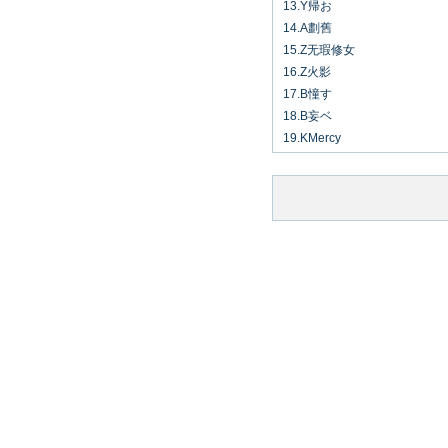
13.Y帰お
14.A劃舊
15.Z无瑕修女
16.Z火影
17.B憧す
18.B妄ベ
19.KMercy