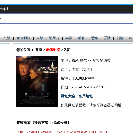
一样！
片
|
动漫
|
老版影院
|
全部
|
记录片
|
喜剧
|
动作
|
恐怖
|
爱情
|
剧情
|
科
您的位置： 首页 >
老版影院
> Z盲
主演：黛米·摩尔 亚历克·鲍德温
语言：
英语【美国】
备注：HD1080P中字
日期：2026-07-20 02:44:15
网址大全
备用地址
如果网址被拦截，请换个浏览器或网址
在线播放【播放方式: m3u8云播】
全集【如果地址被拦截，请换个浏览器或者换个地址访问】