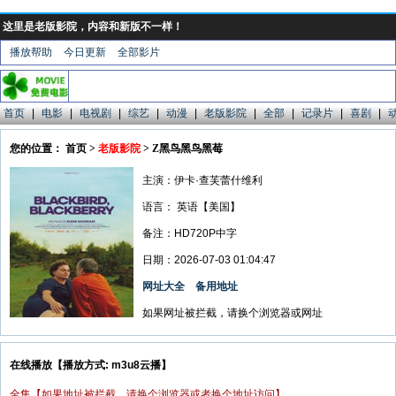
这里是老版影院，内容和新版不一样！
播放帮助
今日更新
全部影片
首页
|
电影
|
电视剧
|
综艺
|
动漫
|
老版影院
|
全部
|
记录片
|
喜剧
|
您的位置： 首页 >
老版影院
> Z黑鸟黑鸟黑莓
主演：伊卡·查芙蕾什维利
语言：
英语【美国】
备注：HD720P中字
日期：2026-07-03 01:04:47
网址大全
备用地址
如果网址被拦截，请换个浏览器或网址
在线播放【播放方式: m3u8云播】
全集【如果地址被拦截，请换个浏览器或者换个地址访问】