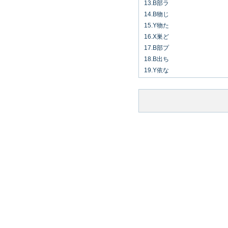
13.B部ラ
14.B物じ
15.Y物た
16.X巣ど
17.B部プ
18.B出ち
19.Y依な