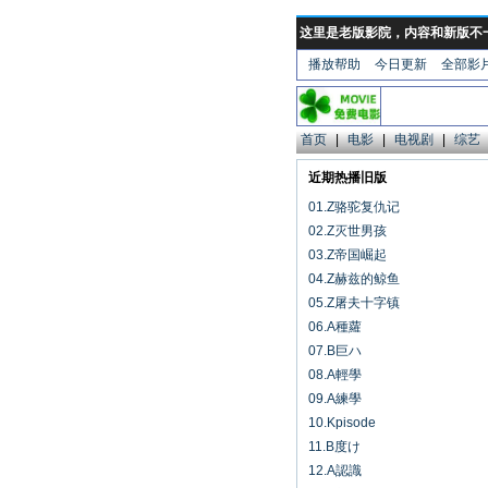
这里是老版影院，内容和新版不
播放帮助
今日更新
全部影
首页
|
电影
|
电视剧
|
综艺
近期热播旧版
01.Z骆驼复仇记
02.Z灭世男孩
03.Z帝国崛起
04.Z赫兹的鲸鱼
05.Z屠夫十字镇
06.A種蘿
07.B巨ハ
08.A輕學
09.A練學
10.Kpisode
11.B度け
12.A認識