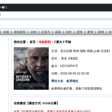
一样！
片
|
动漫
|
老版影院
|
全部
|
记录片
|
喜剧
|
动作
|
恐怖
|
爱情
|
剧情
|
科
您的位置： 首页 >
老版影院
> Z屠夫十字镇
主演：尼古拉斯·凯奇,瑞秋·凯勒,山德·贝克利
语言：
英语【美国】
备注：HD720P中字
日期：2026-08-05 02:26:38
网址大全
备用地址
如果网址被拦截，请换个浏览器或网址
在线播放【播放方式: m3u8云播】
全集【如果地址被拦截，请换个浏览器或者换个地址访问】