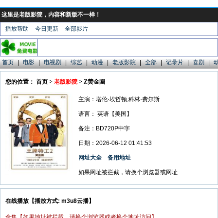
这里是老版影院，内容和新版不一样！
播放帮助
今日更新
全部影片
首页
|
电影
|
电视剧
|
综艺
|
动漫
|
老版影院
|
全部
|
记录片
|
喜剧
|
您的位置： 首页 >
老版影院
> Z黄金圈
主演：塔伦·埃哲顿,科林·费尔斯
语言：
英语【美国】
备注：BD720P中字
日期：2026-06-12 01:41:53
网址大全
备用地址
如果网址被拦截，请换个浏览器或网址
在线播放【播放方式: m3u8云播】
全集【如果地址被拦截，请换个浏览器或者换个地址访问】