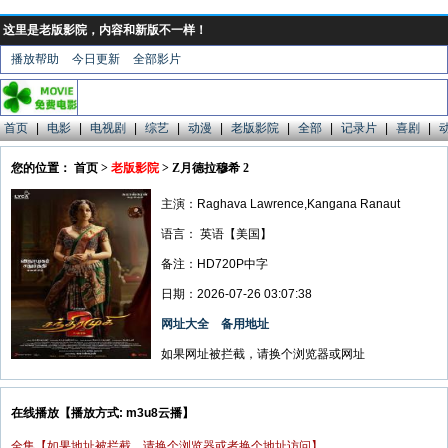
这里是老版影院，内容和新版不一样！
播放帮助
今日更新
全部影片
首页
|
电影
|
电视剧
|
综艺
|
动漫
|
老版影院
|
全部
|
记录片
|
喜剧
|
您的位置： 首页 >
老版影院
> Z月德拉穆希 2
主演：Raghava Lawrence,Kangana Ranaut
语言：
英语【美国】
备注：HD720P中字
日期：2026-07-26 03:07:38
网址大全
备用地址
如果网址被拦截，请换个浏览器或网址
在线播放【播放方式: m3u8云播】
全集【如果地址被拦截，请换个浏览器或者换个地址访问】