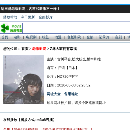
这里是老版影院，内容和新版不一样！
播放帮助
今日更新
全部影片
首页
|
电影
|
电视剧
|
综艺
|
动漫
|
老版影院
|
全部
|
记录片
|
喜剧
|
您的位置： 首页 >
老版影院
> Z愿大家拥有幸福
主演：古川琴音,松大航也,桥本和雄
语言：
日语【日本】
备注：HD720P中字
日期：2026-03-03 02:28:52
网址大全
备用地址
如果网址被拦截，请换个浏览器或网址
在线播放【播放方式: m3u8云播】
全集【如果地址被拦截，请换个浏览器或者换个地址访问】