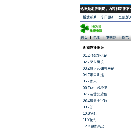
这里是老版影院，内容和新版不
播放帮助
今日更新
全部影
首页
|
电影
|
电视剧
|
综艺
近期热播旧版
01.Z骆驼复仇记
02.Z灭世男孩
03.Z愿大家拥有幸福
04.Z帝国崛起
05.Z家人
06.Z仿生超极限
07.Z赫兹的鲸鱼
08.Z屠夫十字镇
09.Z颜
10.B物じ
11.Y物た
12.D独家巣ど