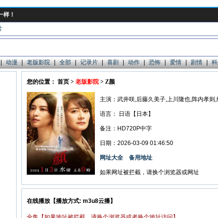
一样！
片
|
动漫
|
老版影院
|
全部
|
记录片
|
喜剧
|
动作
|
恐怖
|
爱情
|
剧情
|
科
您的位置： 首页 >
老版影院
> Z颜
主演：武井咲,后藤久美子,上川隆也,阵内孝则
语言：
日语【日本】
备注：HD720P中字
日期：2026-03-09 01:46:50
网址大全
备用地址
如果网址被拦截，请换个浏览器或网址
在线播放【播放方式: m3u8云播】
全集【如果地址被拦截，请换个浏览器或者换个地址访问】