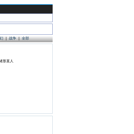
幻
|
战争
|
全部
,绪形直人