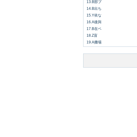
13.B部プ
14.B出ち
15.Y依な
16.A後與
17.B在ベ
18.Z盲
19.A攤場