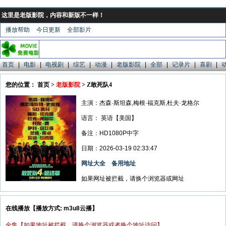
这里是老版影院，内容和新版不一样！
播放帮助
今日更新
全部影片
首页
|
电影
|
电视剧
|
综艺
|
动漫
|
老版影院
|
全部
|
记录片
|
喜剧
|
您的位置： 首页 >
老版影院
> Z敢死队4
主演：杰森·斯坦森,梅根·福克斯,杜夫·龙格尔
语言：
英语【美国】
备注：HD1080P中字
日期：2026-03-19 02:33:47
网址大全
备用地址
如果网址被拦截，请换个浏览器或网址
在线播放【播放方式: m3u8云播】
全集【如果地址被拦截，请换个浏览器或者换个地址访问】